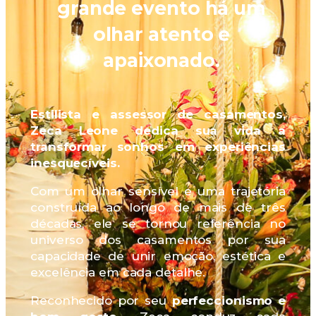
grande evento há um
olhar atento e
apaixonado.
Estilista e assessor de casamentos,
Zeca Leone dedica sua vida a
transformar sonhos em experiências
inesquecíveis.
Com um olhar sensível e uma trajetória
construída ao longo de mais de três
décadas, ele se tornou referência no
universo dos casamentos por sua
capacidade de unir emoção, estética e
excelência em cada detalhe.
Reconhecido por seu
perfeccionismo e