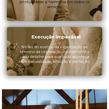
pontualidade e harmonia em todos os
serviços.
Execução Impecável
No dia do evento, da organização ao
término da celebração, coordenamos
cada detalhe para que tudo aconteça
com naturalidade, emoção e perfeição.