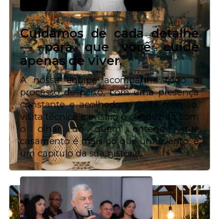
Cuidamos de cada detalhe
— para que você cuide
apenas de viver.
A nossa equipe acompanha todo o
processo de perto, com uma presença
constante e acolhedora. Cada reunião,
visita técnica e ensaio é conduzido com
o olhar de quem entende que
casamento é mais do que um evento: é
um capítulo da sua história.