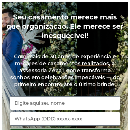
Seu casamento merece mais
que organização. Ele merece ser
inesquecível!
Com mais de 30 anos de experiência e
milhares de casamentos realizados, a
assessoria Zeca Leone transforma
sonhos em celebrações impecáveis — do
primeiro encontro até o último brinde.