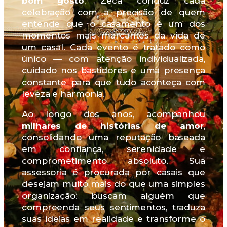
bom gosto
, Zeca conduz cada
celebração com a precisão de quem
entende que o casamento é um dos
momentos mais marcantes da vida de
um casal. Cada evento é tratado como
único — com atenção individualizada,
cuidado nos bastidores e uma presença
constante para que tudo aconteça com
leveza e harmonia.
Ao longo dos anos, acompanhou
milhares de histórias de amor
,
consolidando uma reputação baseada
em confiança, serenidade e
comprometimento absoluto. Sua
assessoria é procurada por casais que
desejam muito mais do que uma simples
organização: buscam alguém que
compreenda seus sentimentos, traduza
suas ideias em realidade e transforme o