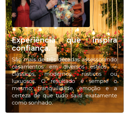
Experiência que inspira
confiança.
São mais de três décadas assessorando
casamentos em diversos estilos —
clássicos, modernos, rústicos ou
luxuosos. O resultado é sempre o
mesmo: tranquilidade, emoção e a
certeza de que tudo sairá exatamente
como sonhado.