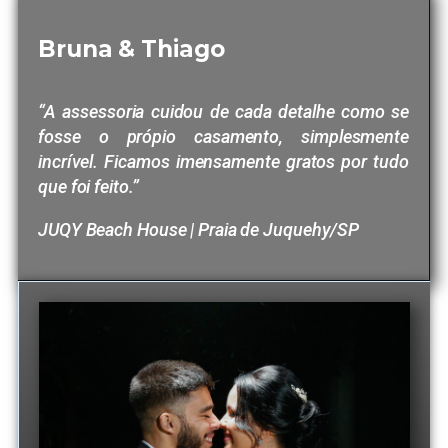
Bruna & Thiago
“A assessoria cuidou de cada detalhe como se
fosse o própio casamento, simplesmente
incrível. Ficamos imensamente gratos por tudo
que foi feito.”
JUQY Beach House | Praia de Juquehy/SP